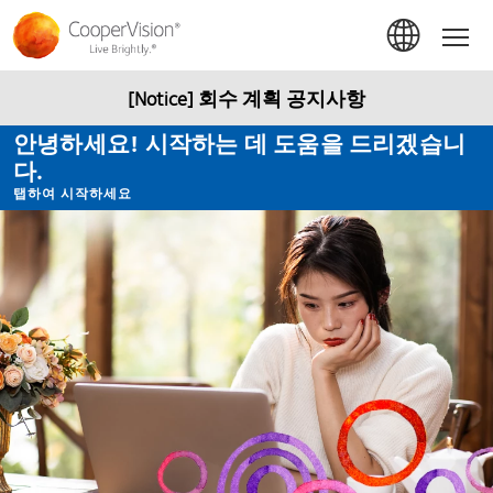
주
요
Hom
콘
텐
츠
[Notice] 회수 계획 공지사항
로
건
안녕하세요! 시작하는 데 도움을 드리겠습니
너
다.
뛰
기
탭하여 시작하세요