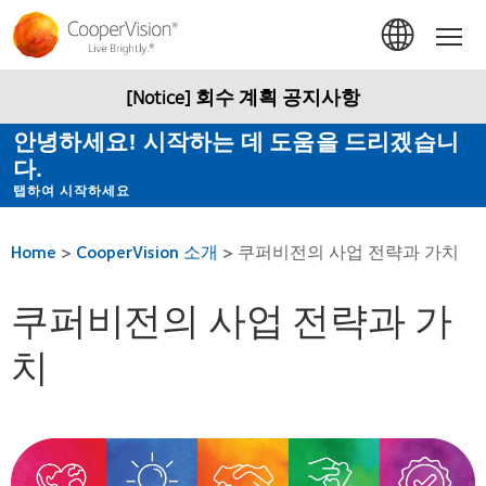
주
요
Hom
콘
텐
츠
[Notice] 회수 계획 공지사항
로
건
안녕하세요! 시작하는 데 도움을 드리겠습니
너
다.
뛰
기
탭하여 시작하세요
Home
>
CooperVision 소개
>
쿠퍼비전의 사업 전략과 가치
쿠퍼비전의 사업 전략과 가
치