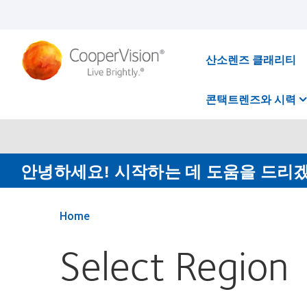
주
요
콘
텐
츠
산소렌즈 클래리티
로
건
너
콘택트렌즈와 시력
뛰
기
안녕하세요! 시작하는 데 도움을 드리
Home
Select Region