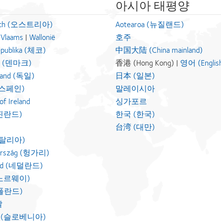
아시아 태평양
eich (오스트리아)
Aotearoa (뉴질랜드)
|
Vlaams
|
Wallonië
호주
epublika (체코)
中国大陆 (China mainland)
k (덴마크)
香港 (Hong Kong) |
영어 (Englis
land (독일)
日本 (일본)
 (스페인)
말레이시아
of Ireland
싱가포르
(핀란드)
한국 (한국)
台湾 (대만)
 (이탈리아)
ország (헝가리)
and (네덜란드)
 (노르웨이)
 (폴란드)
갈
ija (슬로베니아)