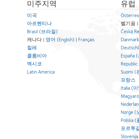
미주지역
유럽
미국
Österr
아르헨티나
벨기움 
Brasil (브라질)
Česká R
캐나다 |
영어 (English)
|
Français
Danmar
칠레
Deutsch
콜롬비아
España
멕시코
Republic 
Latin America
Suomi 
프랑스
Italia
Magyar
Nederl
Norge
Polska
포르투
Sloven