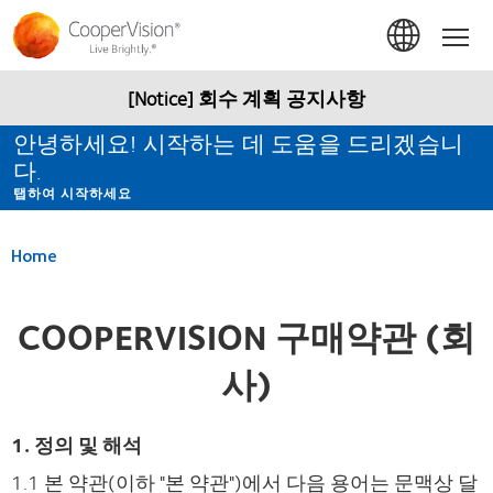
주
요
Hom
콘
텐
츠
[Notice] 회수 계획 공지사항
로
건
안녕하세요! 시작하는 데 도움을 드리겠습니
너
다.
뛰
기
탭하여 시작하세요
Home
COOPERVISION 구매약관 (회
사)
1. 정의 및 해석
1.1 본 약관(이하 "본 약관")에서 다음 용어는 문맥상 달