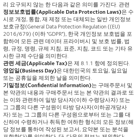
리 요구되지 않는 한 다음과 같은 의미를 가진다. 관련
정보보호법률(Applicable Data Protection Laws)
은 수
시로 개정, 통합, 재 제정 또는 대체되는 일반 개인정보
보호규정(General Data Protection Regulation ((EU)
2016/679) (이하 "GDPR"), 한국 개인정보 보호법을 포
함하여 모든 관련 데이터 프라이버시 및 보호 법률, 법
령, 규정, 명령, 규제 지침, 표준, 지침, 코드 또는 기타 유
사한 규제 수단을 의미한다.
관련 세금(Applicable Tax)
은 제 8.1.1 항에 정의된다.
영업일(Business Day)
은 대한민국의 토요일, 일요일
또는 공휴일을 제외한 날을 의미한다.
기밀정보(Confidential Information)
는 구매주문서 및
본 약관의 내용과 구매주문서 또는 본 약관의 결과로 또
는 이와 관련하여 일방 당사자(이하 수령당사자) 또는
그 그룹의 다른 구성원이 타방 당사자(이하공개당사
자) 또는 그 그룹의 다른 구성원으로부터 또는 그를 대
신하여 수령하거나 취득한 여하한 형식의 모든 정보(해
당 정보를 통하여 작성된 보고서, 요약본 또는 분석을
포함한다)를 의미한다. 단, 다음의 정보는 제외한다: