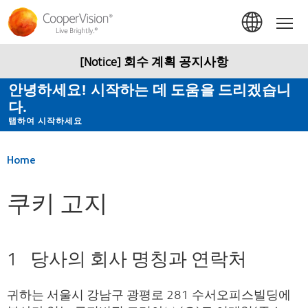
주
요
Hom
콘
텐
츠
[Notice] 회수 계획 공지사항
로
건
안녕하세요! 시작하는 데 도움을 드리겠습니
너
다.
뛰
기
탭하여 시작하세요
Home
쿠키 고지
1 당사의 회사 명칭과 연락처
귀하는 서울시 강남구 광평로 281 수서오피스빌딩에