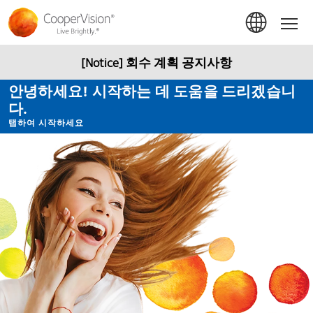
주
요
Hom
콘
텐
츠
[Notice] 회수 계획 공지사항
로
건
안녕하세요! 시작하는 데 도움을 드리겠습니
너
다.
뛰
기
탭하여 시작하세요