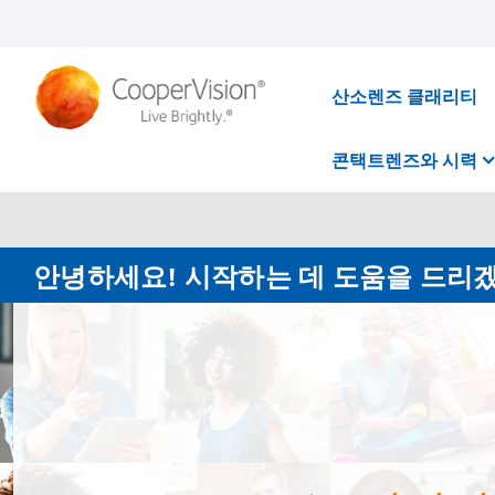
주
요
콘
텐
츠
산소렌즈 클래리티
로
건
너
콘택트렌즈와 시력
뛰
기
안녕하세요! 시작하는 데 도움을 드리
쿠
퍼
비
더 밝은 미래를 위한