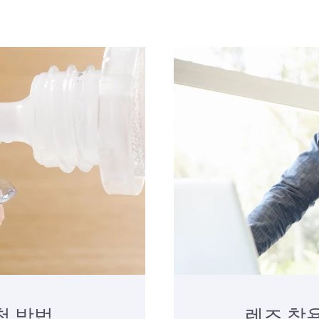
척 방법
렌즈 착