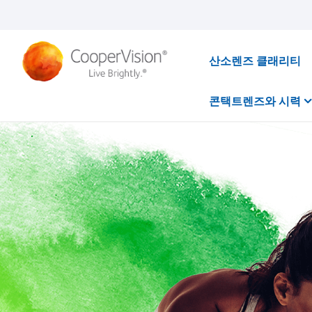
주
요
콘
텐
츠
산소렌즈 클래리티
로
건
너
콘택트렌즈와 시력
뛰
기