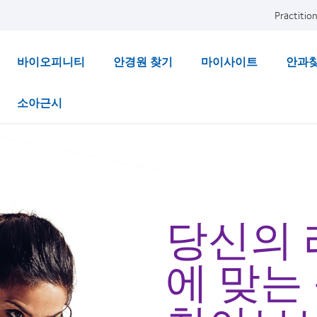
Practition
바이오피니티
안경원 찾기
마이사이트
안과
소아근시
당신의
에 맞는