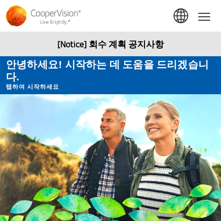
주
요
Hom
콘
텐
츠
[Notice] 회수 계획 공지사항
로
건
안녕하세요! 시작하는 데 도움을 드리겠습니
너
다.
뛰
기
탭하여 시작하세요