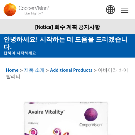
주
요
Hom
콘
텐
츠
[Notice] 회수 계획 공지사항
로
건
안녕하세요! 시작하는 데 도움을 드리겠습니
너
다.
뛰
기
탭하여 시작하세요
Home
>
제품 소개
>
Additional Products
>
아바이라 바이
탈리티