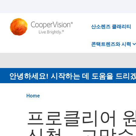
주
요
콘
텐
츠
산소렌즈 클래리티
로
건
너
콘택트렌즈와 시력
뛰
기
안녕하세요! 시작하는 데 도움을 드리
Home
프로클리어 
신청 - 고맙