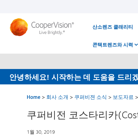
주
요
콘
텐
츠
산소렌즈 클래리티
로
건
너
콘택트렌즈와 시력
뛰
기
안녕하세요! 시작하는 데 도움을 드리
Home
>
회사 소개
>
쿠퍼비젼 소식
>
보도자료
쿠퍼비전 코스타리카(Costa
1월 30, 2019