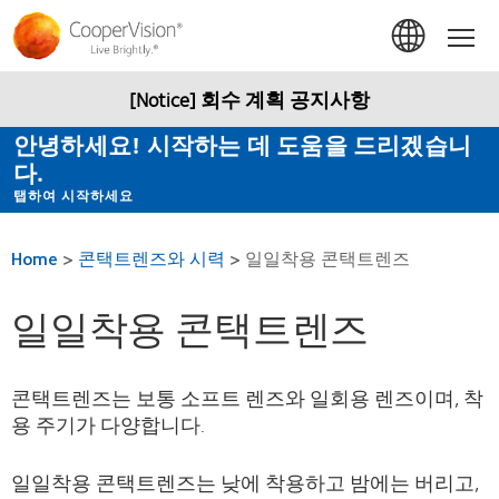
주
요
Hom
콘
텐
츠
[Notice] 회수 계획 공지사항
로
건
안녕하세요! 시작하는 데 도움을 드리겠습니
너
다.
뛰
기
탭하여 시작하세요
Home
>
콘택트렌즈와 시력
>
일일착용 콘택트렌즈
일일착용 콘택트렌즈
콘택트렌즈는 보통 소프트 렌즈와 일회용 렌즈이며, 착
용 주기가 다양합니다.
일일착용 콘택트렌즈는 낮에 착용하고 밤에는 버리고,