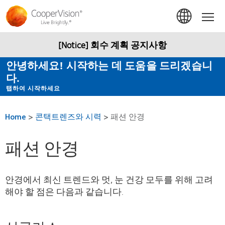
주
요
Hom
콘
텐
츠
[Notice] 회수 계획 공지사항
로
건
안녕하세요! 시작하는 데 도움을 드리겠습니
너
다.
뛰
기
탭하여 시작하세요
Home
>
콘택트렌즈와 시력
>
패션 안경
패션 안경
안경에서 최신 트렌드와 멋, 눈 건강 모두를 위해 고려
해야 할 점은 다음과 같습니다.