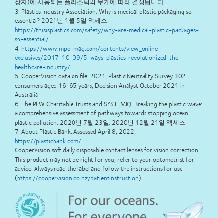
상자)에 사용되는 플라스틱의 무게에 따라 결정됩니다.
3. Plastics Industry Association. Why is medical plastic packaging so
essential? 2021년 1월 5일 액세스.
https://thisisplastics.com/safety/why-are-medical-plastic-packages-
so-essential/
4.
https://www.mpo-mag.com/contents/view_online-
exclusives/2017-10-09/5-ways-plastics-revolutionized-the-
healthcare-industry/
5. CooperVision data on file, 2021. Plastic Neutrality Survey 302
consumers aged 16-65 years, Decision Analyst October 2021 in
Australia
6. The PEW Charitable Trusts and SYSTEMIQ. Breaking the plastic wave:
a comprehensive assessment of pathways towards stopping ocean
plastic pollution. 2020년 7월 23일. 2020년 12월 21일 액세스.
7. About Plastic Bank. Assessed April 8, 2022;
https://plasticbank.com/
.
CooperVision soft daily disposable contact lenses for vision correction.
This product may not be right for you, refer to your optometrist for
advice. Always read the label and follow the instructions for use
(
https://coopervision.co.nz/patientinstruction
)