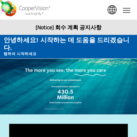
주
요
Hom
콘
텐
츠
[Notice] 회수 계획 공지사항
로
건
안녕하세요! 시작하는 데 도움을 드리겠습니
너
다.
뛰
기
탭하여 시작하세요