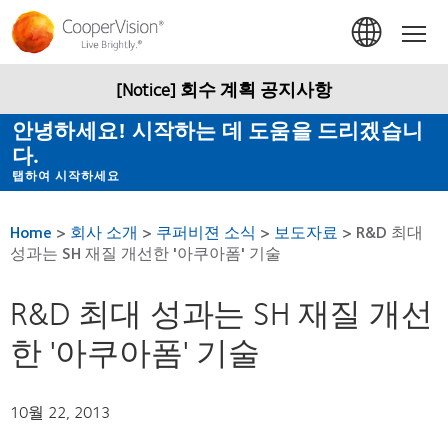
주
요
Hom
콘
텐
츠
[Notice] 회수 계획 공지사항
로
건
안녕하세요! 시작하는 데 도움을 드리겠습니
너
다.
뛰
기
탭하여 시작하세요
Home
>
회사 소개
>
쿠퍼비젼 소식
>
보도자료
>
R&D 최대
성과는 SH 재질 개선한 '아쿠아폼' 기술
R&D 최대 성과는 SH 재질 개선
한 '아쿠아폼' 기술
10월 22, 2013