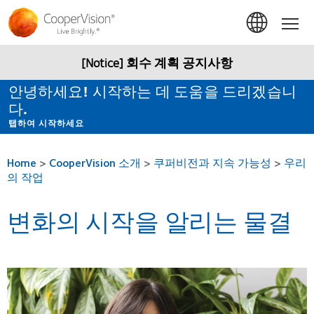
주
요
Hom
콘
텐
츠
[Notice] 회수 계획 공지사항
로
건
안녕하세요! 시작하는 데 도움을 드리겠습니
너
다.
뛰
기
탭하여 시작하세요
Home
>
CooperVision 소개
>
쿠퍼비전과 지속 가능성
>
우리
의 작업
변화의 시작을 알리는 물결