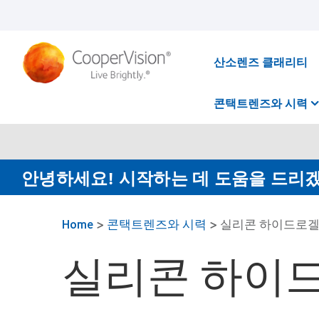
주
요
콘
텐
츠
산소렌즈 클래리티
로
건
너
콘택트렌즈와 시력
뛰
기
안녕하세요! 시작하는 데 도움을 드리
Home
>
콘택트렌즈와 시력
>
실리콘 하이드로겔 
실리콘 하이드