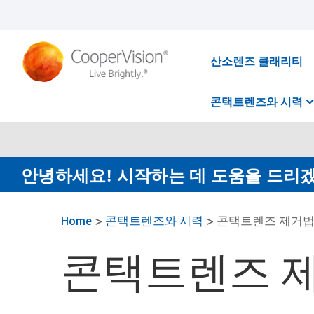
주
요
콘
텐
츠
산소렌즈 클래리티
로
건
너
콘택트렌즈와 시력
뛰
기
안녕하세요! 시작하는 데 도움을 드리
Home
>
콘택트렌즈와 시력
>
콘택트렌즈 제거
콘택트렌즈 