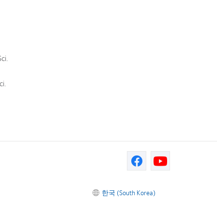
i.
i.
한국 (South Korea)