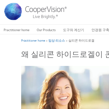
주
요
콘
텐
츠
로
Practitioner home
Our Products
도구와 계산기
안경원 구
건
너
Practitioner home
>
임상 리소스
>
실리콘 하이드로겔
뛰
기
왜 실리콘 하이드로겔이 