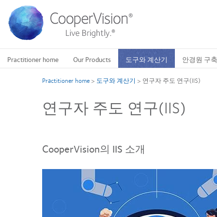
주
요
콘
텐
츠
로
Practitioner home
Our Products
도구와 계산기
안경원 구
건
너
Practitioner home
>
도구와 계산기
>
연구자 주도 연구(IIS)
뛰
기
연구자 주도 연구(IIS)
CooperVision의 IIS 소개