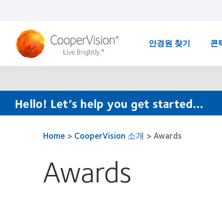
Skip
to
main
content
안경원 찾기
콘
Hello! Let’s help you get started…
Home
>
CooperVision 소개
>
Awards
Awards